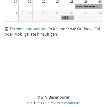
24
25
26
27
28
29
30
Wanderweekend
STV
31
01
02
03
04
05
06
KSST
Merensc
hwand
Termine abonnieren
(in Kalender wie Outlook, iCal
oder Mobilgeräte hinzufügen)
© STV Besenbüren
Erstellt mit ClubDesk Vereinssoftware