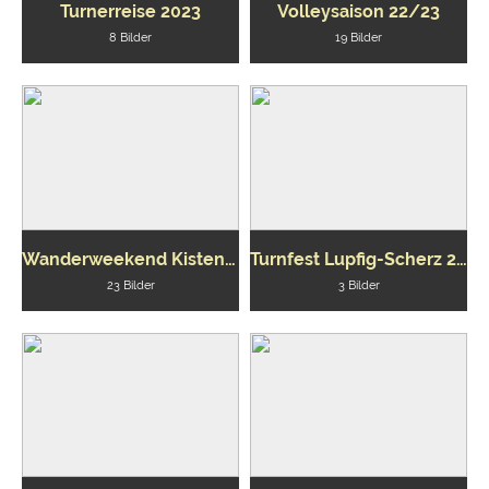
Turnerreise 2023
Volleysaison 22/23
8 Bilder
19 Bilder
Wanderweekend Kistenpasshütte
Turnfest Lupfig-Scherz 2023 (Jugi)
23 Bilder
3 Bilder