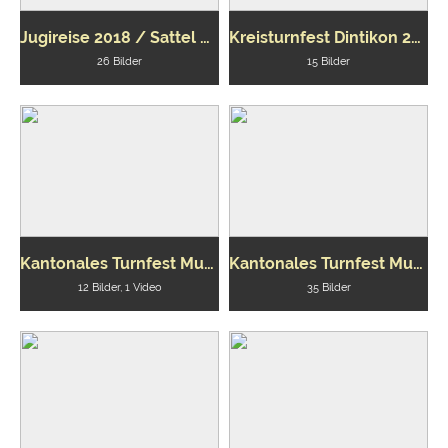
Jugireise 2018 / Sattel Hochstuckli / Übernachten im Stroh
Kreisturnfest Dintikon 2018 Jugi
26 Bilder
15 Bilder
Kantonales Turnfest Muri 2017 Jugi
Kantonales Turnfest Muri 2017 Turnverein
12 Bilder, 1 Video
35 Bilder